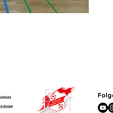
Folg
schutz
ird GmbH